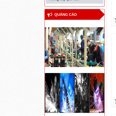
QUẢNG CÁO
Thiết bị hàn đối đầu cốt
thép bê tông cho nhà
cao tầng