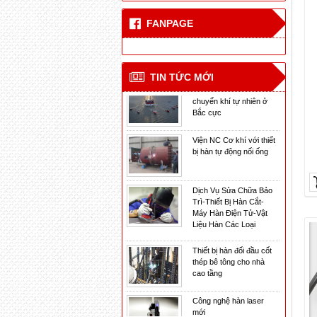
Công nghệ hàn laser
FANPAGE
mới
CN hàn mới cho tàu vận
TIN TỨC MỚI
chuyển khí tự nhiên ở
Bắc cực
Viện NC Cơ khí với thiết
bị hàn tự động nối ống
Dịch Vụ Sửa Chữa Bảo
Trì-Thiết Bị Hàn Cắt-
Máy Hàn Điện Tử-Vật
Liệu Hàn Các Loại
Thiết bị hàn đối đầu cốt
thép bê tông cho nhà
cao tầng
Công nghệ hàn laser
mới