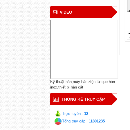
CN hàn mới cho tàu vận
chuyển khí tự nhiên ở
VIDEO
Bắc cực
Viện NC Cơ khí với thiết
bị hàn tự động nối ống
Dịch Vụ Sửa Chữa Bảo
Trì-Thiết Bị Hàn Cắt-
Máy Hàn Điện Tử-Vật
Liệu Hàn Các Loại
Kỹ thuật hàn,máy hàn điện tử,que hàn
inox,thiết bị hàn cắt
THỐNG KÊ TRUY CẬP
Trực tuyến :
12
Tổng truy cập :
11801235