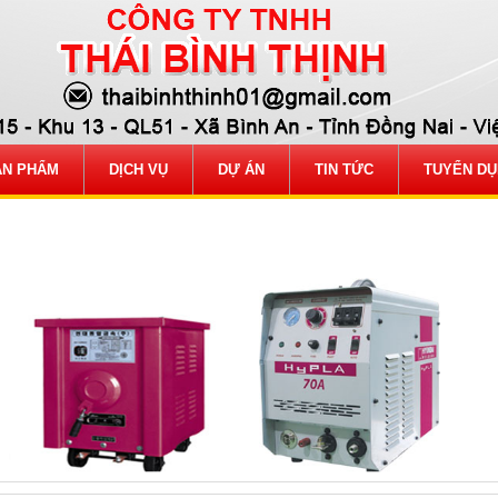
ẢN PHẨM
DỊCH VỤ
DỰ ÁN
TIN TỨC
TUYỂN D