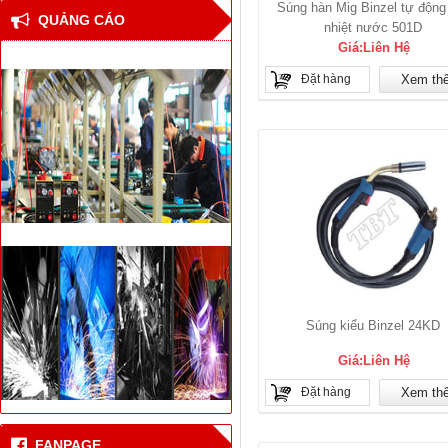
Súng hàn Mig Binzel tự động 
QUẢNG CÁO
nhiệt nước 501D
Giá:Liên Hệ
Đặt hàng
Xem th
Súng kiểu Binzel 24KD
Giá:Liên Hệ
Thiết bị hàn đối đầu cốt
thép bê tông cho nhà
Đặt hàng
Xem th
cao tầng
Công nghệ hàn laser
FANPAGE