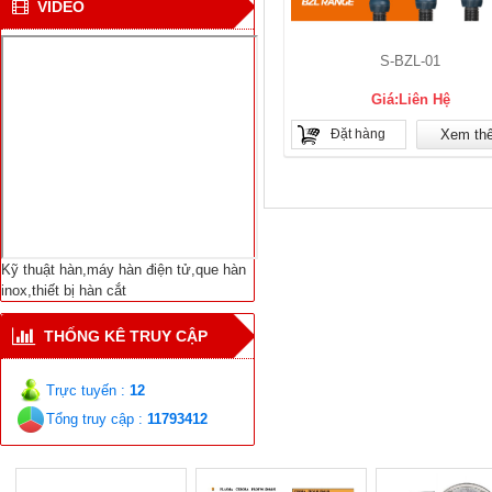
VIDEO
Bắc cực
Viện NC Cơ khí với thiết
S-BZL-01
bị hàn tự động nối ống
Giá:Liên Hệ
Đặt hàng
Xem th
Dịch Vụ Sửa Chữa Bảo
Trì-Thiết Bị Hàn Cắt-
Máy Hàn Điện Tử-Vật
Liệu Hàn Các Loại
Kỹ thuật hàn,máy hàn điện tử,que hàn
inox,thiết bị hàn cắt
THỐNG KÊ TRUY CẬP
Trực tuyến :
12
Tổng truy cập :
11793412