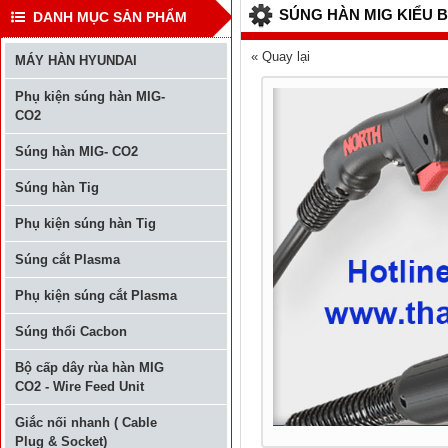
SÚNG HÀN MIG KIỂU BI
DANH MỤC SẢN PHẨM
« Quay lại
MÁY HÀN HYUNDAI
Phụ kiện súng hàn MIG-
CO2
Súng hàn MIG- CO2
Súng hàn Tig
Phụ kiện súng hàn Tig
Súng cắt Plasma
Phụ kiện súng cắt Plasma
Súng thổi Cacbon
Bộ cấp dây rùa hàn MIG
CO2 - Wire Feed Unit
Giắc nối nhanh ( Cable
Plug & Socket)