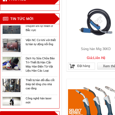
mới
CN hàn mới cho tàu vận
TIN TỨC MỚI
chuyển khí tự nhiên ở
Bắc cực
Viện NC Cơ khí với thiết
bị hàn tự động nối ống
Súng hàn Mig 36KD
Dịch Vụ Sửa Chữa Bảo
Trì-Thiết Bị Hàn Cắt-
Giá:Liên Hệ
Máy Hàn Điện Tử-Vật
Liệu Hàn Các Loại
Đặt hàng
Xem th
Thiết bị hàn đối đầu cốt
thép bê tông cho nhà
cao tầng
Công nghệ hàn laser
mới
CN hàn mới cho tàu vận
chuyển khí tự nhiên ở