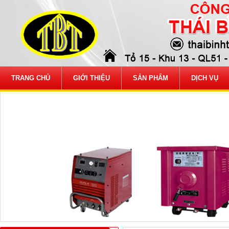
TRANG CHỦ
GIỚI THIỆU
SẢN PHẨM
DỊCH VỤ