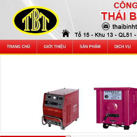
TRANG CHỦ
GIỚI THIỆU
SẢN PHẨM
DỊCH VỤ