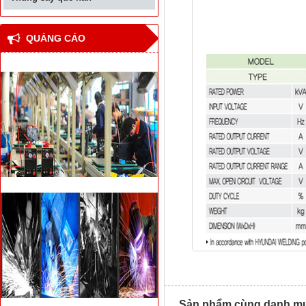
QUẢNG CÁO
Thiết bị hàn đối đầu cốt
thép bê tông cho nhà
cao tầng
Công nghệ hàn laser
mới
CN hàn mới cho tàu vận
chuyển khí tự nhiên ở
Bắc cực
Sản phẩm cùng danh mục