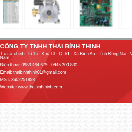
CÔNG TY TNHH THÁI BÌNH THỊNH
Trụ sở chính: Tổ 15 - Khu 13 - QL51 - Xã Bình An - Tỉnh Đồng Nai - V
Nam
Điện thoại: 0983 464 679 - 0945 300 830
Email: thaibinhthinh01@gmail.com
MST: 3602291898
Website:
www.thaibinhthinh.com