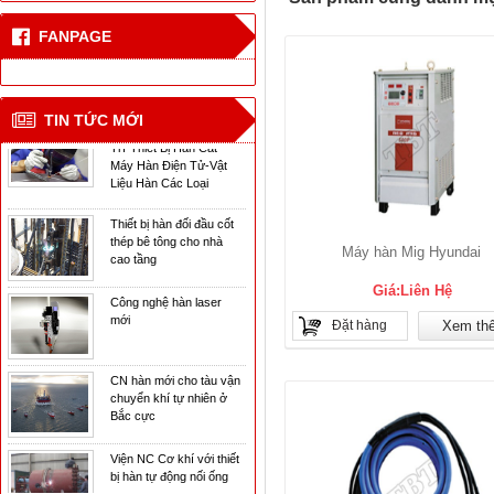
Viện NC Cơ khí với thiết
FANPAGE
bị hàn tự động nối ống
Dịch Vụ Sửa Chữa Bảo
Trì-Thiết Bị Hàn Cắt-
TIN TỨC MỚI
Máy Hàn Điện Tử-Vật
Liệu Hàn Các Loại
Thiết bị hàn đối đầu cốt
thép bê tông cho nhà
cao tầng
Máy hàn Mig Hyundai
Công nghệ hàn laser
mới
Giá:Liên Hệ
Đặt hàng
Xem th
CN hàn mới cho tàu vận
chuyển khí tự nhiên ở
Bắc cực
Viện NC Cơ khí với thiết
bị hàn tự động nối ống