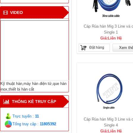
Dịch Vụ Sửa Chữa Bảo
Trì-Thiết Bị Hàn Cắt-
VIDEO
Máy Hàn Điện Tử-Vật
Liệu Hàn Các Loại
Cáp Rùa hàn Mig 3 Line và 
Single 1
Giá:Liên Hệ
Đặt hàng
Xem th
Kỹ thuật hàn,máy hàn điện tử,que hàn
inox,thiết bị hàn cắt
THỐNG KÊ TRUY CẬP
Trực tuyến :
11
Cáp Rùa hàn Mig 3 Line và 
Tổng truy cập :
11805392
Single 4
Giá:Liên Hệ