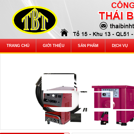
TRANG CHỦ
GIỚI THIỆU
SẢN PHẨM
DỊCH VỤ