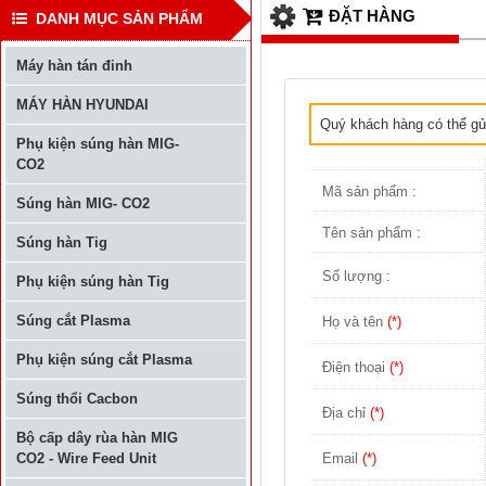
ĐẶT HÀNG
DANH MỤC SẢN PHẨM
Máy hàn tán đinh
MÁY HÀN HYUNDAI
Quý khách hàng có thể gửi
Phụ kiện súng hàn MIG-
CO2
Mã sản phẩm :
Súng hàn MIG- CO2
Tên sản phẩm :
Súng hàn Tig
Số lượng :
Phụ kiện súng hàn Tig
Súng cắt Plasma
Họ và tên
(*)
Phụ kiện súng cắt Plasma
Điện thoại
(*)
Súng thổi Cacbon
Địa chỉ
(*)
Bộ cấp dây rùa hàn MIG
Email
(*)
CO2 - Wire Feed Unit