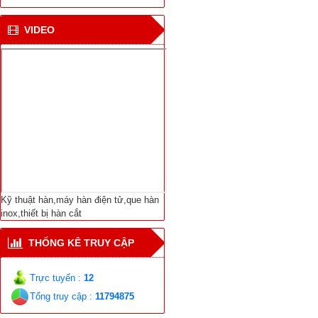
CN hàn mới cho tàu vận
VIDEO
chuyển khí tự nhiên ở
Bắc cực
Viện NC Cơ khí với thiết
bị hàn tự động nối ống
Dịch Vụ Sửa Chữa Bảo
Trì-Thiết Bị Hàn Cắt-
Máy Hàn Điện Tử-Vật
Liệu Hàn Các Loại
Kỹ thuật hàn,máy hàn điện tử,que hàn
inox,thiết bị hàn cắt
THỐNG KÊ TRUY CẬP
Trực tuyến :
12
Tổng truy cập :
11794875