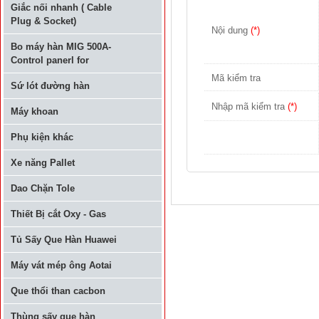
Giắc nối nhanh ( Cable
Plug & Socket)
Nội dung
(*)
Bo máy hàn MIG 500A-
Control panerl for
Mã kiểm tra
Sứ lót đường hàn
Nhập mã kiểm tra
(*)
Máy khoan
Phụ kiện khác
Xe năng Pallet
Dao Chặn Tole
Thiết Bị cắt Oxy - Gas
Tủ Sấy Que Hàn Huawei
Máy vát mép ông Aotai
Que thổi than cacbon
Thùng sấy que hàn