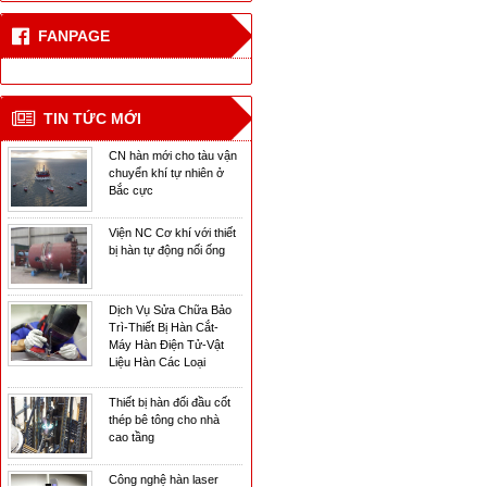
cao tầng
FANPAGE
Công nghệ hàn laser
mới
TIN TỨC MỚI
CN hàn mới cho tàu vận
chuyển khí tự nhiên ở
Bắc cực
Viện NC Cơ khí với thiết
bị hàn tự động nối ống
Dịch Vụ Sửa Chữa Bảo
Trì-Thiết Bị Hàn Cắt-
Máy Hàn Điện Tử-Vật
Liệu Hàn Các Loại
Thiết bị hàn đối đầu cốt
thép bê tông cho nhà
cao tầng
Công nghệ hàn laser
mới