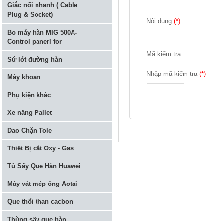
Giắc nối nhanh ( Cable
Plug & Socket)
Nội dung
(*)
Bo máy hàn MIG 500A-
Control panerl for
Mã kiểm tra
Sứ lót đường hàn
Nhập mã kiểm tra
(*)
Máy khoan
Phụ kiện khác
Xe năng Pallet
Dao Chặn Tole
Thiết Bị cắt Oxy - Gas
Tủ Sấy Que Hàn Huawei
Máy vát mép ông Aotai
Que thổi than cacbon
Thùng sấy que hàn