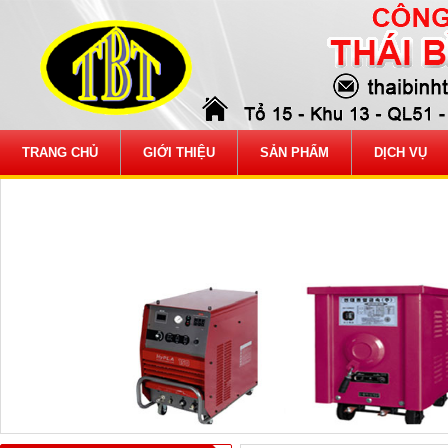
TRANG CHỦ
GIỚI THIỆU
SẢN PHẨM
DỊCH VỤ