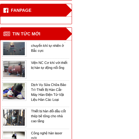
FANPAGE
Công nghệ hàn laser
mới
CN hàn mới cho tàu vận
TIN TỨC MỚI
chuyển khí tự nhiên ở
Bắc cực
Viện NC Cơ khí với thiết
bị hàn tự động nối ống
Dịch Vụ Sửa Chữa Bảo
Trì-Thiết Bị Hàn Cắt-
Máy Hàn Điện Tử-Vật
Liệu Hàn Các Loại
Thiết bị hàn đối đầu cốt
thép bê tông cho nhà
cao tầng
Công nghệ hàn laser
mới