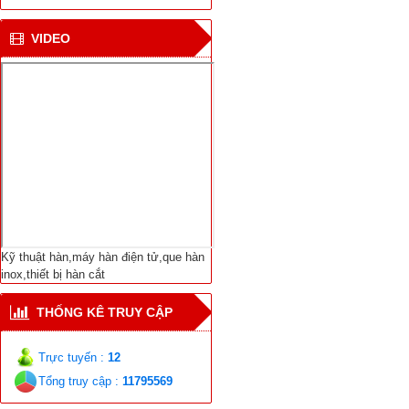
CN hàn mới cho tàu vận
VIDEO
chuyển khí tự nhiên ở
Bắc cực
Viện NC Cơ khí với thiết
bị hàn tự động nối ống
Dịch Vụ Sửa Chữa Bảo
Trì-Thiết Bị Hàn Cắt-
Máy Hàn Điện Tử-Vật
Liệu Hàn Các Loại
Kỹ thuật hàn,máy hàn điện tử,que hàn
inox,thiết bị hàn cắt
THỐNG KÊ TRUY CẬP
Trực tuyến :
12
Tổng truy cập :
11795569