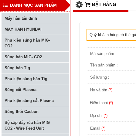
ĐẶT HÀNG
DANH MỤC SẢN PHẨM
Máy hàn tán đinh
MÁY HÀN HYUNDAI
Quý khách hàng có thể gửi
Phụ kiện súng hàn MIG-
CO2
Mã sản phẩm :
Súng hàn MIG- CO2
Tên sản phẩm :
Súng hàn Tig
Số lượng :
Phụ kiện súng hàn Tig
Súng cắt Plasma
Họ và tên
(*)
Phụ kiện súng cắt Plasma
Điện thoại
(*)
Súng thổi Cacbon
Địa chỉ
(*)
Bộ cấp dây rùa hàn MIG
Email
(*)
CO2 - Wire Feed Unit