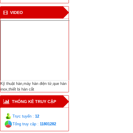
CN hàn mới cho tàu vận
VIDEO
chuyển khí tự nhiên ở
Bắc cực
Viện NC Cơ khí với thiết
bị hàn tự động nối ống
Dịch Vụ Sửa Chữa Bảo
Trì-Thiết Bị Hàn Cắt-
Máy Hàn Điện Tử-Vật
Liệu Hàn Các Loại
Kỹ thuật hàn,máy hàn điện tử,que hàn
inox,thiết bị hàn cắt
THỐNG KÊ TRUY CẬP
Trực tuyến :
12
Tổng truy cập :
11801282