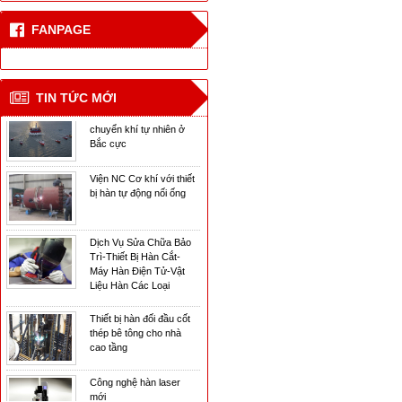
FANPAGE
Công nghệ hàn laser
mới
CN hàn mới cho tàu vận
TIN TỨC MỚI
chuyển khí tự nhiên ở
Bắc cực
Viện NC Cơ khí với thiết
bị hàn tự động nối ống
Dịch Vụ Sửa Chữa Bảo
Trì-Thiết Bị Hàn Cắt-
Máy Hàn Điện Tử-Vật
Liệu Hàn Các Loại
Thiết bị hàn đối đầu cốt
thép bê tông cho nhà
cao tầng
Công nghệ hàn laser
mới