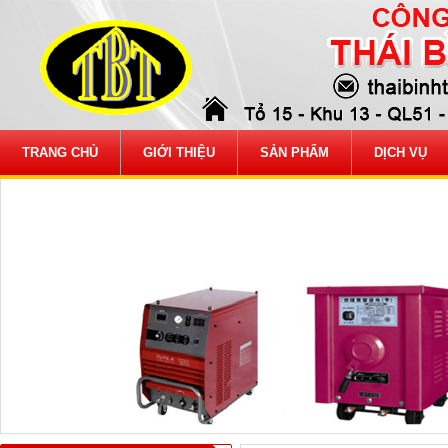
TRANG CHỦ
GIỚI THIỆU
SẢN PHẨM
DỊCH VỤ