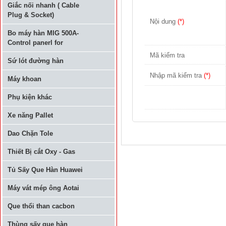
Giắc nối nhanh ( Cable
Plug & Socket)
Nội dung
(*)
Bo máy hàn MIG 500A-
Control panerl for
Mã kiểm tra
Sứ lót đường hàn
Nhập mã kiểm tra
(*)
Máy khoan
Phụ kiện khác
Xe năng Pallet
Dao Chặn Tole
Thiết Bị cắt Oxy - Gas
Tủ Sấy Que Hàn Huawei
Máy vát mép ông Aotai
Que thổi than cacbon
Thùng sấy que hàn