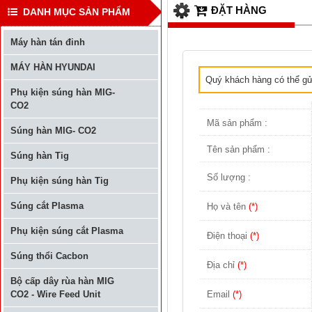
ĐẶT HÀNG
DANH MỤC SẢN PHẨM
Máy hàn tán đinh
MÁY HÀN HYUNDAI
Quý khách hàng có thể gửi
Phụ kiện súng hàn MIG-
CO2
Mã sản phẩm :
Súng hàn MIG- CO2
Tên sản phẩm :
Súng hàn Tig
Số lượng :
Phụ kiện súng hàn Tig
Súng cắt Plasma
Họ và tên
(*)
Phụ kiện súng cắt Plasma
Điện thoại
(*)
Súng thổi Cacbon
Địa chỉ
(*)
Bộ cấp dây rùa hàn MIG
Email
(*)
CO2 - Wire Feed Unit